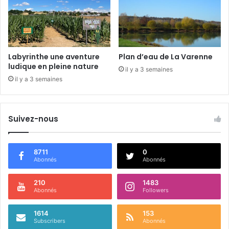
l
i
s
e
r
Labyrinthe une aventure
Plan d’eau de La Varenne
a
ludique en pleine nature
il y a 3 semaines
u
il y a 3 semaines
x
é
c
Suivez-nous
o
n
o
m
8711
0
Abonnés
Abonnés
i
e
s
210
1483
Abonnés
Followers
d
’
1614
153
é
Subscribers
Abonnés
n