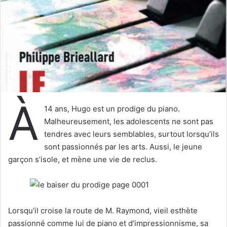
u
n
c
o
u
r
r
i
À
e
14 ans, Hugo est un prodige du piano.
l
Malheureusement, les adolescents ne sont pas
tendres avec leurs semblables, surtout lorsqu’ils
sont passionnés par les arts. Aussi, le jeune
garçon s’isole, et mène une vie de reclus.
Lorsqu’il croise la route de M. Raymond, vieil esthète
passionné comme lui de piano et d’impressionnisme, sa