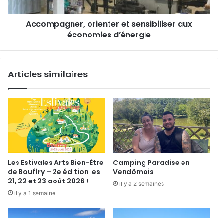
s
g
t
n
Accompagner, orienter et sensibiliser aux
a
e
u
économies d’énergie
r
s
,
s
o
i
r
Articles similaires
d
i
a
e
n
n
s
t
l
e
’
r
a
e
s
t
s
s
Les Estivales Arts Bien-Être
Camping Paradise en
i
e
de Bouffry – 2e édition les
Vendômois
e
n
21, 22 et 23 août 2026 !
il y a 2 semaines
t
s
il y a 1 semaine
t
i
e
b
i