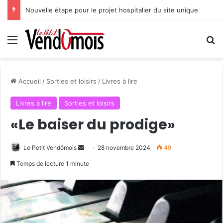
Nouvelle étape pour le projet hospitalier du site unique
Menu
R
Accueil
/
Sorties et loisirs
/
Livres à lire
Livres à lire
Sorties et loisirs
«Le baiser du prodige»
Le Petit Vendômois
E
28 novembre 2024
49
n
Temps de lecture 1 minute
v
o
y
e
r