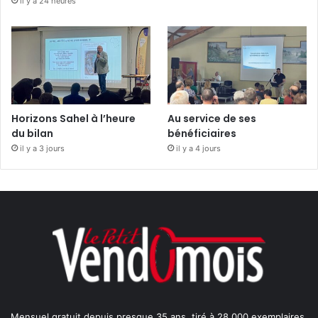
il y a 24 heures
Horizons Sahel à l’heure
Au service de ses
du bilan
bénéficiaires
il y a 3 jours
il y a 4 jours
Mensuel gratuit depuis presque 35 ans, tiré à 28 000 exemplaires,