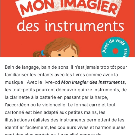
e
r
u
n
c
o
u
r
r
Bain de langage, bain de sons, il n’est jamais trop tôt pour
i
familiariser les enfants avec les livres comme avec la
e
musique ! Avec le livre-cd
Mon imagier des instruments
,
l
les tout-petits pourront découvrir quinze instruments, de
la clarinette à la batterie en passant par la harpe,
l’accordéon ou le violoncelle. Le format carré et tout
cartonné est bien adapté aux petites mains, les
illustrations réalistes des instruments permettent de les
identifier facilement, les couleurs vives et harmonieuses
sont des plus agréables. La qualité sonore de