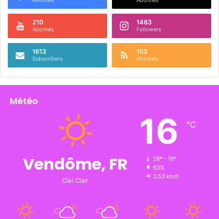
Abonnés
Abonnés
210
1483
Abonnés
Followers
1613
153
Subscribers
Abonnés
Météo
16
℃
Vendôme, FR
28º - 16º
63%
3.53 km/h
Ciel Clair