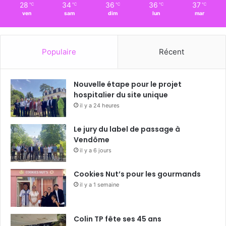
28
34
36
36
37
℃
℃
℃
℃
℃
ven
sam
dim
lun
mar
Populaire
Récent
Nouvelle étape pour le projet
hospitalier du site unique
il y a 24 heures
Le jury du label de passage à
Vendôme
il y a 6 jours
Cookies Nut’s pour les gourmands
il y a 1 semaine
Colin TP fête ses 45 ans