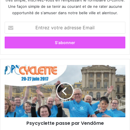
Une façon simple de se tenir au courant et de ne rater aucune
opportunité de s'amuser dans notre belle ville et alentour.
E
n
t
r
e
z
v
o
P
t
s
r
y
e
c
a
y
d
c
r
l
e
e
s
t
s
Psycyclette passe par Vendôme
t
e
e