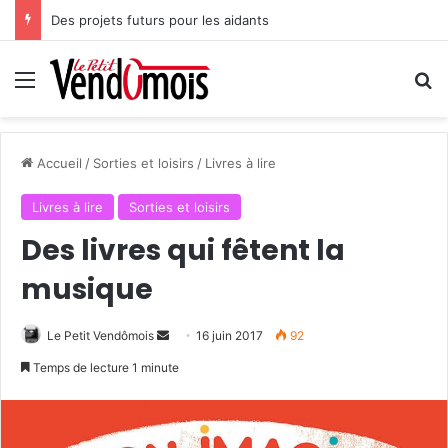
Des projets futurs pour les aidants
Menu
R
Accueil
/
Sorties et loisirs
/
Livres à lire
Livres à lire
Sorties et loisirs
Des livres qui fêtent la
musique
Le Petit Vendômois
E
16 juin 2017
92
n
Temps de lecture 1 minute
v
o
y