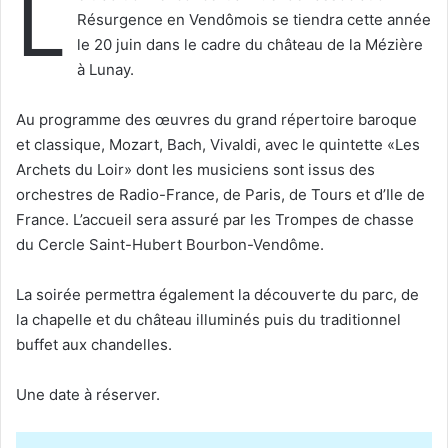
L
e
Résurgence en Vendômois se tiendra cette année
r
le 20 juin dans le cadre du château de la Mézière
u
à Lunay.
n
c
Au programme des œuvres du grand répertoire baroque
o
et classique, Mozart, Bach, Vivaldi, avec le quintette «Les
u
Archets du Loir» dont les musiciens sont issus des
r
orchestres de Radio-France, de Paris, de Tours et d’Ile de
r
France. L’accueil sera assuré par les Trompes de chasse
i
e
du Cercle Saint-Hubert Bourbon-Vendôme.
l
La soirée permettra également la découverte du parc, de
la chapelle et du château illuminés puis du traditionnel
buffet aux chandelles.
Une date à réserver.