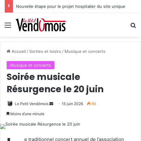
Nouvelle étape pour le projet hospitalier du site unique
Menu
R
Accueil
/
Sorties et loisirs
/
Musique et concerts
Musique et concerts
Soirée musicale
Résurgence le 20 juin
Le Petit Vendômois
E
15 juin 2026
66
n
Moins d’une minute
v
o
y
e traditionnel concert annuel de l’association