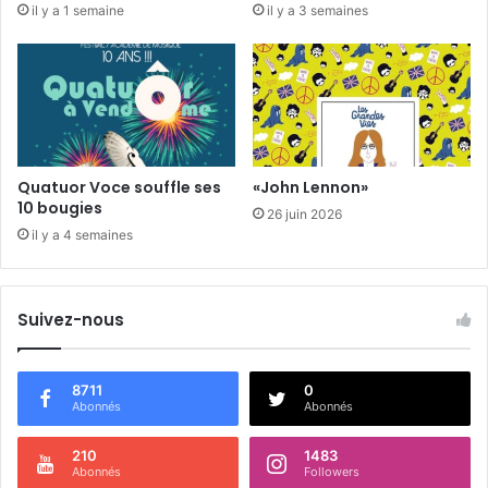
il y a 1 semaine
il y a 3 semaines
e
l
e
t
Quatuor Voce souffle ses
«John Lennon»
10 bougies
26 juin 2026
il y a 4 semaines
Suivez-nous
8711
0
Abonnés
Abonnés
210
1483
Abonnés
Followers