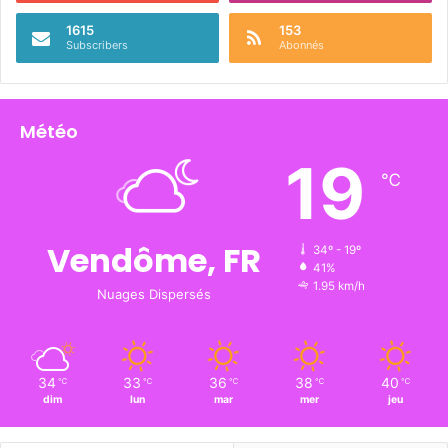
1615
153
Subscribers
Abonnés
Météo
19
℃
Vendôme, FR
34º - 19º
41%
1.95 km/h
Nuages Dispersés
34
33
36
38
40
℃
℃
℃
℃
℃
dim
lun
mar
mer
jeu