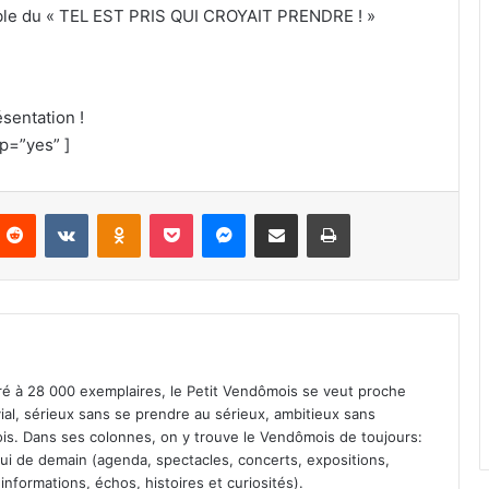
able du « TEL EST PRIS QUI CROYAIT PRENDRE ! »
ésentation !
p=”yes” ]
Reddit
VKontakte
Odnoklassniki
Pocket
Messenger
Partager par email
Imprimer
iré à 28 000 exemplaires, le Petit Vendômois se veut proche
vial, sérieux sans se prendre au sérieux, ambitieux sans
s. Dans ses colonnes, on y trouve le Vendômois de toujours:
 celui de demain (agenda, spectacles, concerts, expositions,
informations, échos, histoires et curiosités).