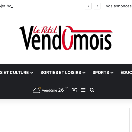
jet hospitalier du site unique
Vos annonces
S ET CULTURE
SORTIES ET LOISIRS
SPORTS
ÉDUC
℃
26
Article Aléatoire
Sidebar (barre latéra
Rechercher
Vendôme
 !