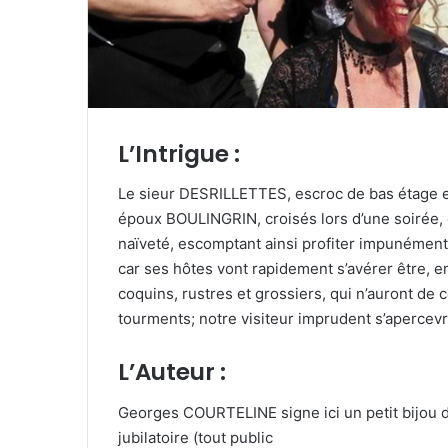
e
l
L’Intrigue :
Le sieur DESRILLETTES, escroc de bas étage et 
époux BOULINGRIN, croisés lors d’une soirée, e
naïveté, escomptant ainsi profiter impunément d
car ses hôtes vont rapidement s’avérer être, en
coquins, rustres et grossiers, qui n’auront de c
tourments; notre visiteur imprudent s’apercevr
L’Auteur :
Georges COURTELINE signe ici un petit bijou d
jubilatoire (tout public