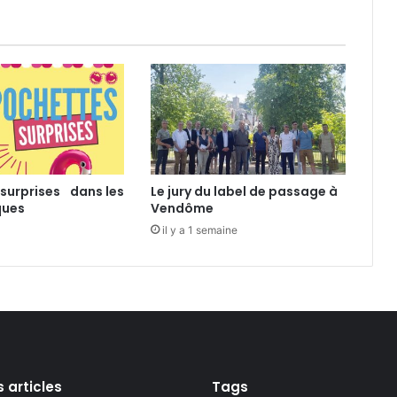
e
r
r
i
t
o
i
r
e
surprises dans les
Le jury du label de passage à
ques
Vendôme
il y a 1 semaine
s articles
Tags