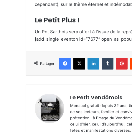
cependant), sur le thème éternel et indémod
Le Petit Plus !
Un Pot Sarthois sera offert à l’issue de la repr
[add_single_eventon id=”7677″ open_as_popu
Facebook
X
Linkedin
Tumblr
Pinterest
Partager
Le Petit Vendômois
Mensuel gratuit depuis 32 ans, t
de ses lecteurs, familier et convi
prétention…à l’image du Vendômoi
celui d’hier, celui d’aujourd’hui,
fêtes et manifestations diverses, 