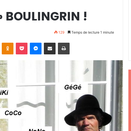
 BOULINGRIN !
129
Temps de lecture 1 minute
ontakte
Odnoklassniki
Pocket
Messenger
Partager par email
Imprimer