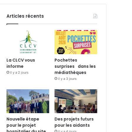
Articles récents
La CLCV vous
Pochettes
informe
surprises dans les
médiathèques
il y a 2 jours
il y a 3 jours
Nouvelle étape
Des projets futurs
pour le projet
pour les aidants
hospitalier du site
il y a 4 jours