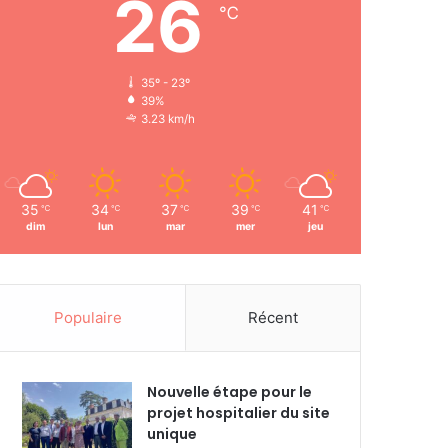
26
℃
35º - 23º
39%
3.23 km/h
35
34
37
39
41
℃
℃
℃
℃
℃
dim
lun
mar
mer
jeu
Populaire
Récent
Nouvelle étape pour le
projet hospitalier du site
unique