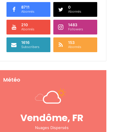
8711
0
Abonnés
Abonnés
210
1483
Abonnés
Followers
1616
153
Subscribers
Abonnés
Météo
Vendôme, FR
Nuages Dispersés