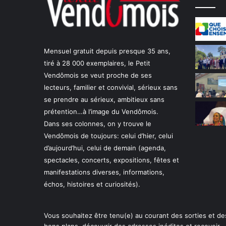
u
p
r
e
s
Mensuel gratuit depuis presque 35 ans,
q
tiré à 28 000 exemplaires, le Petit
u
Vendômois se veut proche de ses
e
…
lecteurs, familier et convivial, sérieux sans
se prendre au sérieux, ambitieux sans
prétention…à l’image du Vendômois.
Dans ses colonnes, on y trouve le
Vendômois de toujours: celui d’hier, celui
d’aujourd’hui, celui de demain (agenda,
spectacles, concerts, expositions, fêtes et
manifestations diverses, informations,
échos, histoires et curiosités).
Vous souhaitez être tenu(e) au courant des sorties et de
bons plans, découvrir des adresses inédites et recevoir