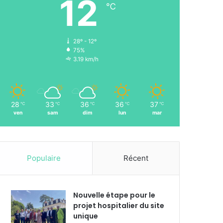
12
℃
28º - 12º
75%
3.19 km/h
28
33
36
36
37
℃
℃
℃
℃
℃
ven
sam
dim
lun
mar
Populaire
Récent
Nouvelle étape pour le
projet hospitalier du site
unique