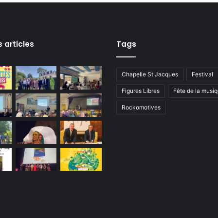
n
d
’
A
s
s articles
Tags
s
o
c
Chapelle St Jacques
Festival
i
Figures Libres
Fête de la musi
a
t
Rockomotives
i
o
n