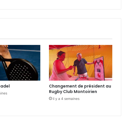
t
d
e
l
’
e
n
v
i
e
à
l
’
U
Padel
Changement de président au
S
Rugby Club Montoirien
V
aines
il y a 4 semaines
–
U
n
i
o