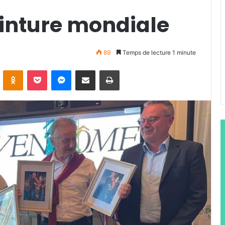
einture mondiale
89
Temps de lecture 1 minute
ontakte
Odnoklassniki
Pocket
Messenger
Partager par email
Imprimer