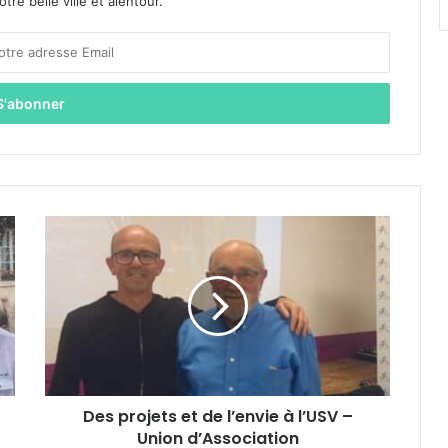
re belle ville et alentour.
D
e
s
p
r
o
j
e
t
Des projets et de l’envie à l’USV –
s
Union d’Association
e