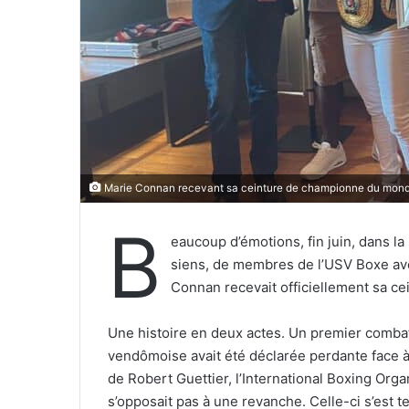
e
l
Marie Connan recevant sa ceinture de championne du monde 
B
eaucoup d’émotions, fin juin, dans l
siens, de membres de l’USV Boxe ave
Connan recevait officiellement sa c
Une histoire en deux actes. Un premier comb
vendômoise avait été déclarée perdante face à
de Robert Guettier, l’International Boxing Orga
s’opposait pas à une revanche. Celle-ci s’est t