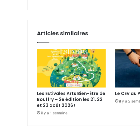
f
a
o
i
r
l
m
e
Articles similaires
d
’
h
o
m
m
a
g
e
Les Estivales Arts Bien-Être de
Le CEV au 
Bouffry – 2e édition les 21, 22
il y a 2 sem
et 23 août 2026 !
il y a 1 semaine