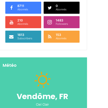
8711
0
Abonnés
Abonnés
210
1483
Abonnés
Followers
1613
153
Subscribers
Abonnés
Météo
Vendôme, FR
Ciel Clair