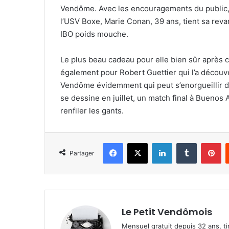
Vendôme. Avec les encouragements du public,
l’USV Boxe, Marie Conan, 39 ans, tient sa reva
IBO poids mouche.
Le plus beau cadeau pour elle bien sûr après 
également pour Robert Guettier qui l’a découve
Vendôme évidemment qui peut s’enorgueillir d
se dessine en juillet, un match final à Buenos
renfiler les gants.
Facebook
X
Linkedin
Tumblr
Pinterest
Partager
Le Petit Vendômois
Mensuel gratuit depuis 32 ans, t