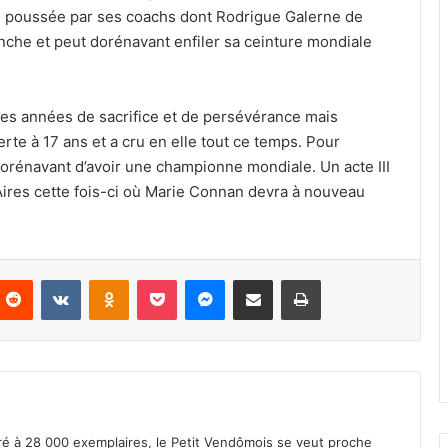
 poussée par ses coachs dont Rodrigue Galerne de
nche et peut dorénavant enfiler sa ceinture mondiale
ces années de sacrifice et de persévérance mais
rte à 17 ans et a cru en elle tout ce temps. Pour
orénavant d’avoir une championne mondiale. Un acte III
 Aires cette fois-ci où Marie Connan devra à nouveau
Reddit
VKontakte
Odnoklassniki
Pocket
Messenger
Partager par email
Imprimer
iré à 28 000 exemplaires, le Petit Vendômois se veut proche