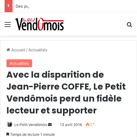
Des projets futurs pour les aidants
Menu
R
Accueil
/
Actualités
Actualités
Avec la disparition de
Jean-Pierre COFFE, Le Petit
Vendômois perd un fidèle
lecteur et supporter
Le Petit Vendômois
E
13 avril 2016
77
n
Temps de lecture 1 minute