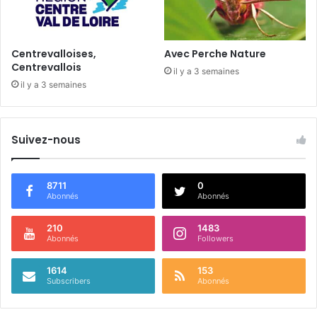
i
e
l
z
2
!
0
Centrevalloises,
Avec Perche Nature
1
Centrevallois
il y a 3 semaines
6
il y a 3 semaines
Suivez-nous
8711
0
Abonnés
Abonnés
210
1483
Abonnés
Followers
1614
153
Subscribers
Abonnés