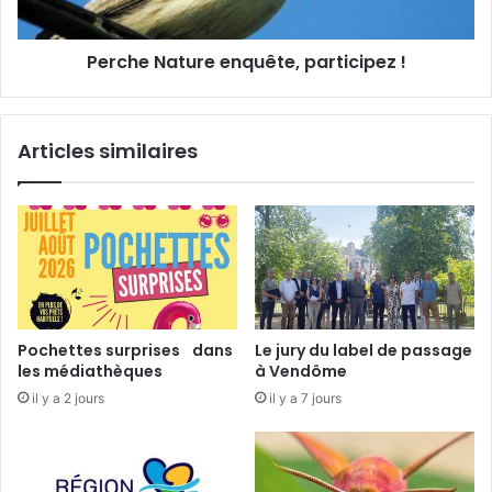
l
a
l
t
e
Perche Nature enquête, participez !
u
t
r
r
e
u
e
Articles similaires
n
n
-
q
D
u
i
ê
m
t
a
e
n
,
c
p
h
a
Pochettes surprises dans
Le jury du label de passage
e
r
les médiathèques
à Vendôme
2
t
il y a 2 jours
il y a 7 jours
4
i
a
c
v
i
r
p