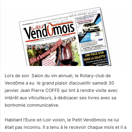
v
o
y
e
r
u
n
c
o
u
r
Lors de son Salon du vin annuel, le Rotary-club de
r
Vendôme a eu le grand plaisir d’accueillir samedi 30
i
janvier Jean Pierre COFFE qui tint à rendre visite avec
e
intérêt aux viticulteurs, à dédicacer ses livres avec sa
l
bonhomie communicative.
Habitant l’Eure-et-Loir voisin, le Petit Vendômois ne lui
était pas inconnu. Il a tenu à le recevoir chaque mois et il a