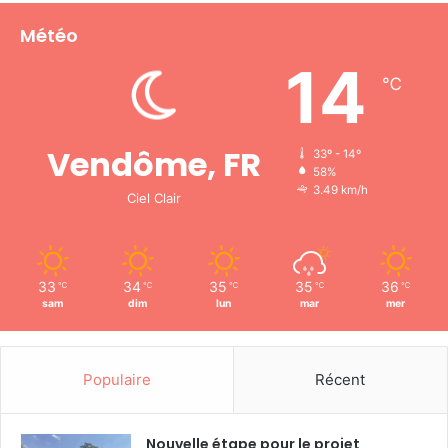
Météo
14
℃
Vendôme, FR
33º - 14º
58%
3.49 km/h
Ciel Clair
33
34
35
35
36
℃
℃
℃
℃
℃
sam
dim
lun
mar
mer
Populaire
Récent
Nouvelle étape pour le projet