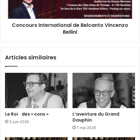
m
r
o
s
u
I
Concours International de Belcanto Vincenzo
r
n
s
Bellini
t
e
e
c
r
r
n
Articles similaires
e
a
t
t
d
i
e
o
R
n
o
a
n
l
s
d
a
e
Le Roi des « cons »
L’aventure du Grand
r
B
Dauphin
3 juin 2026
d
e
7 mai 2026
l
c