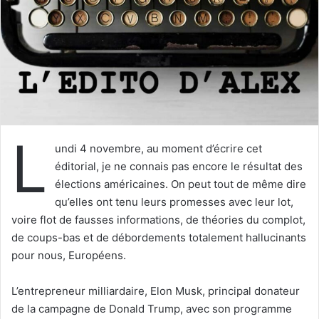
u
n
c
o
u
r
r
i
L
e
undi 4 novembre, au moment d’écrire cet
l
éditorial, je ne connais pas encore le résultat des
élections américaines. On peut tout de même dire
qu’elles ont tenu leurs promesses avec leur lot,
voire flot de fausses informations, de théories du complot,
de coups-bas et de débordements totalement hallucinants
pour nous, Européens.
L’entrepreneur milliardaire, Elon Musk, principal donateur
de la campagne de Donald Trump, avec son programme