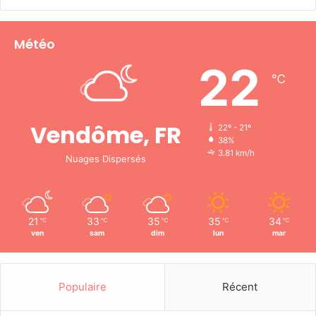
Météo
22
℃
Vendôme, FR
22º - 21º
38%
3.81 km/h
Nuages Dispersés
21
33
35
35
34
℃
℃
℃
℃
℃
ven
sam
dim
lun
mar
Populaire
Récent