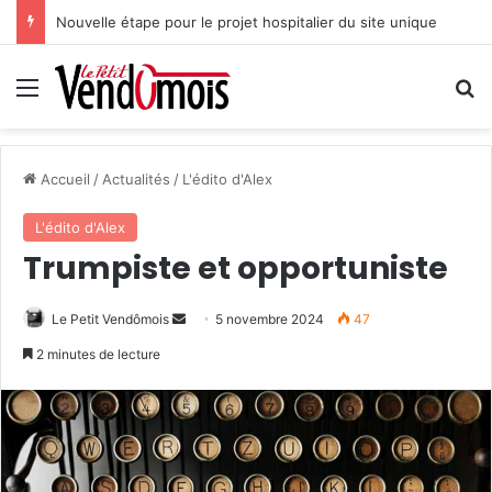
Nouvelle étape pour le projet hospitalier du site unique
Menu
R
Accueil
/
Actualités
/
L'édito d'Alex
L'édito d'Alex
Trumpiste et opportuniste
Le Petit Vendômois
E
5 novembre 2024
47
n
2 minutes de lecture
v
o
y
e
r