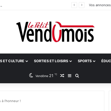
 bilan
Vos annonces
S ET CULTURE
SORTIES ET LOISIRS
SPORTS
ÉDUC
℃
21
Article Aléatoire
Sidebar (barre latéra
Rechercher
Vendôme
à l’honneur !