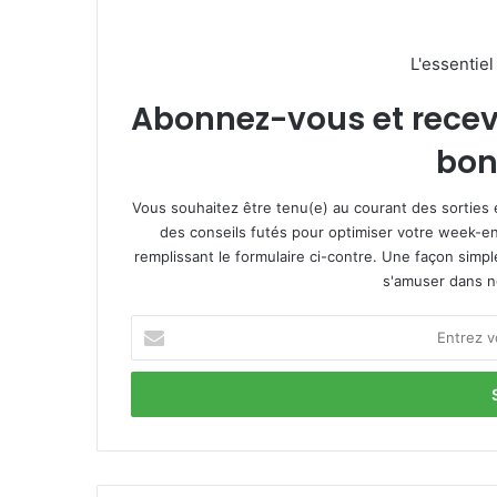
L'essentie
Abonnez-vous et recevez
bon
Vous souhaitez être tenu(e) au courant des sorties 
des conseils futés pour optimiser votre week-en
remplissant le formulaire ci-contre. Une façon simp
s'amuser dans not
E
n
t
r
e
z
v
o