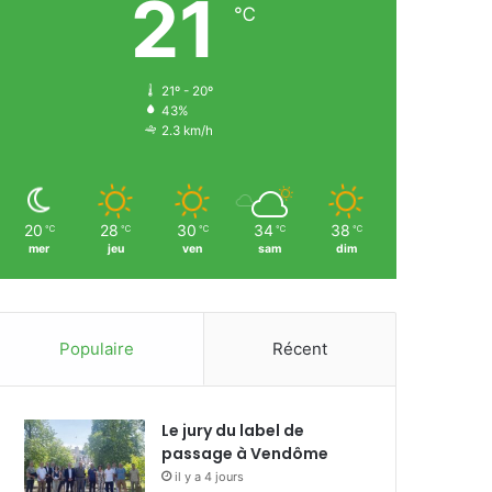
21
℃
21º - 20º
43%
2.3 km/h
20
28
30
34
38
℃
℃
℃
℃
℃
mer
jeu
ven
sam
dim
Populaire
Récent
Le jury du label de
passage à Vendôme
il y a 4 jours