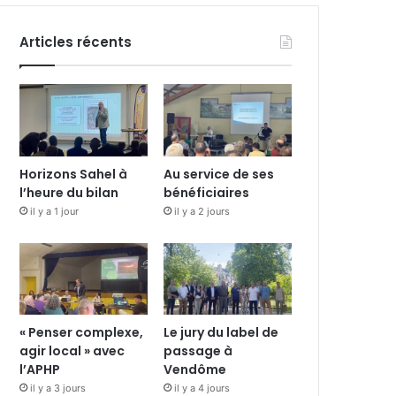
Articles récents
Horizons Sahel à
Au service de ses
l’heure du bilan
bénéficiaires
il y a 1 jour
il y a 2 jours
« Penser complexe,
Le jury du label de
agir local » avec
passage à
l’APHP
Vendôme
il y a 3 jours
il y a 4 jours