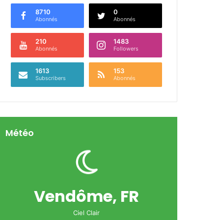
8710
0
Abonnés
Abonnés
210
1483
Abonnés
Followers
1613
153
Subscribers
Abonnés
Météo
Vendôme, FR
Ciel Clair