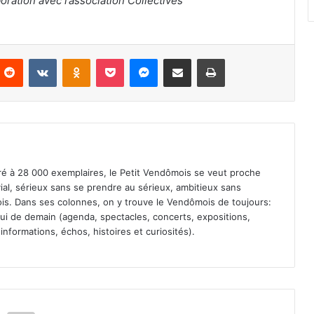
oration avec l’association Collectives
Reddit
VKontakte
Odnoklassniki
Pocket
Messenger
Partager par email
Imprimer
iré à 28 000 exemplaires, le Petit Vendômois se veut proche
vial, sérieux sans se prendre au sérieux, ambitieux sans
s. Dans ses colonnes, on y trouve le Vendômois de toujours:
 celui de demain (agenda, spectacles, concerts, expositions,
informations, échos, histoires et curiosités).