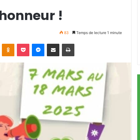
’honneur !
83
Temps de lecture 1 minute
ontakte
Odnoklassniki
Pocket
Messenger
Partager par email
Imprimer