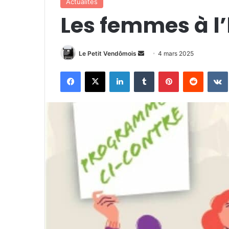
Actualités
Les femmes à l
Le Petit Vendômois
E
4 mars 2025
n
Facebook
X
Linkedin
Tumblr
Pinterest
Reddit
VK
v
o
y
e
r
u
n
c
o
u
r
r
i