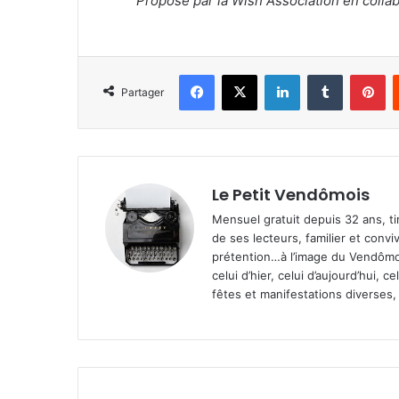
Proposé par la Wish Association en collab
Facebook
X
Linkedin
Tumblr
Pinterest
Partager
Le Petit Vendômois
Mensuel gratuit depuis 32 ans, t
de ses lecteurs, familier et convi
prétention…à l’image du Vendômoi
celui d’hier, celui d’aujourd’hui,
fêtes et manifestations diverses, 