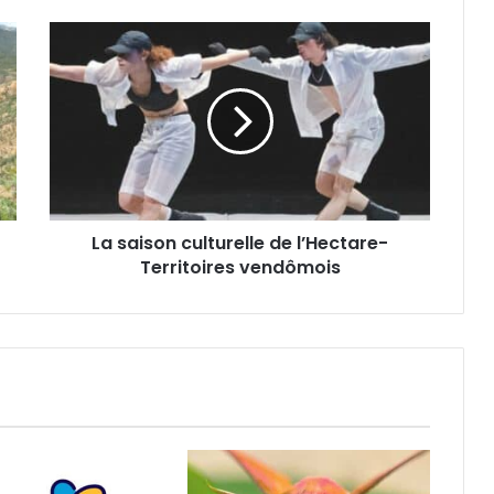
L
a
s
a
i
s
o
n
c
La saison culturelle de l’Hectare-
u
Territoires vendômois
l
t
u
r
e
l
l
e
d
e