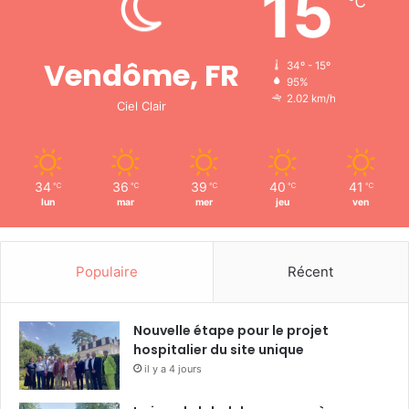
15
℃
Vendôme, FR
34º - 15º
95%
2.02 km/h
Ciel Clair
34
36
39
40
41
℃
℃
℃
℃
℃
lun
mar
mer
jeu
ven
Populaire
Récent
Nouvelle étape pour le projet
hospitalier du site unique
il y a 4 jours