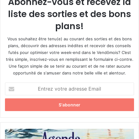
Abonnez-vous et recevez la
liste des sorties et des bons
plans!
Vous souhaitez être tenu(e) au courant des sorties et des bons
plans, découvrir des adresses inédites et recevoir des conseils
futés pour optimiser votre week-end dans le Vendômois? C’est
très simple, inscrivez-vous en remplissant le formulaire ci-contre.
Une façon simple de se tenir au courant et de ne rater aucune
opportunité de s'amuser dans notre belle ville et alentour.
E
n
t
r
e
z
v
o
«
t
L