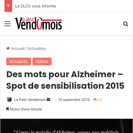
La CLCV vous informe
Menu
R
Accueil
/
Actualités
Actualités
Vidéos
Des mots pour Alzheimer –
Spot de sensibilisation 2015
Le Petit Vendômois
E
15 septembre 2015
72
n
Moins d’une minute
v
o
y