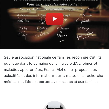
e
r
u
n
c
o
u
r
r
i
Seule association nationale de familles reconnue d’utilité
e
publique dans le domaine de la maladie d’Alzheimer et
l
maladies apparentées, France Alzheimer propose des
actualités et des informations sur la maladie, la recherche
médicale et l’aide apportée aux malades et aux familles.