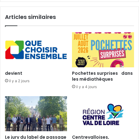
t
R
u
U
Articles similaires
r
G
e
B
2
Y
0
f
1
a
6
i
d
t
e
s
D
a
devient
Pochettes surprises dans
o
c
les médiathèques
il y a 2 jours
m
o
il y a 4 jours
i
u
n
p
i
e
q
d
u
u
e
m
M
o
a
n
Le jury du label de passage
Centrevalloises,