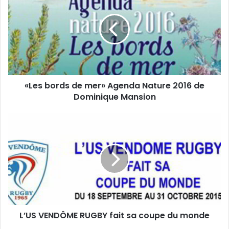
r
e
e
s
a
b
d
o
r
r
e
d
s
s
s
«Les bords de mer» Agenda Nature 2016 de
d
e
Dominique Mansion
e
E
m
m
e
L
a
r
’
i
»
U
l
A
S
g
V
e
E
n
N
d
D
a
Ô
N
L’US VENDÔME RUGBY fait sa coupe du monde
M
a
E