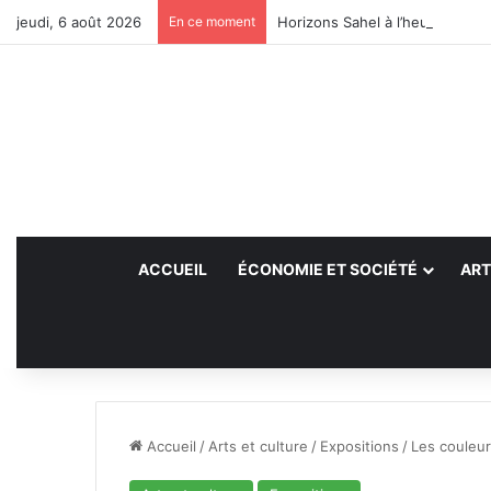
jeudi, 6 août 2026
En ce moment
Horizons Sahel à l’heure du bil
ACCUEIL
ÉCONOMIE ET SOCIÉTÉ
ART
Accueil
/
Arts et culture
/
Expositions
/
Les couleur