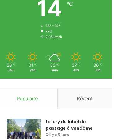
14
℃
28º - 14º
77%
2.95 km/h
28
31
33
37
36
℃
℃
℃
℃
℃
jeu
ven
sam
dim
lun
Populaire
Récent
Le jury du label de
passage à Vendôme
il y a 5 jours