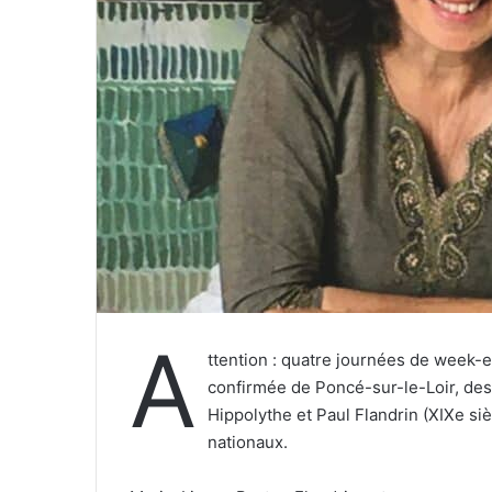
r
r
i
e
l
A
ttention : quatre journées de week-
confirmée de Poncé-sur-le-Loir, de
Hippolythe et Paul Flandrin (XIXe s
nationaux.