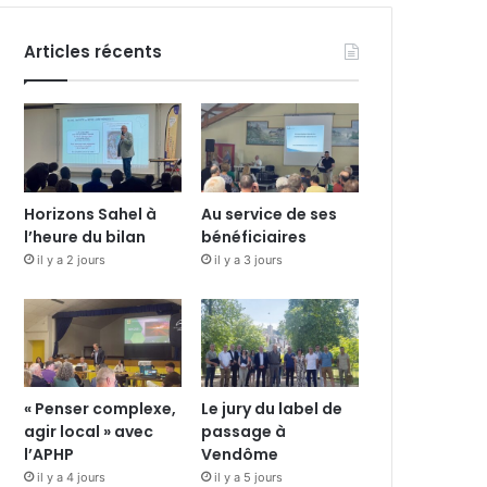
Articles récents
Horizons Sahel à
Au service de ses
l’heure du bilan
bénéficiaires
il y a 2 jours
il y a 3 jours
« Penser complexe,
Le jury du label de
agir local » avec
passage à
l’APHP
Vendôme
il y a 4 jours
il y a 5 jours