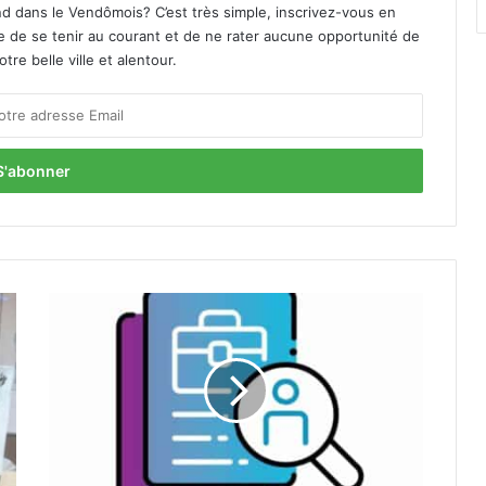
d dans le Vendômois? C’est très simple, inscrivez-vous en
le de se tenir au courant et de ne rater aucune opportunité de
re belle ville et alentour.
Q
u
i
n
z
a
i
n
e