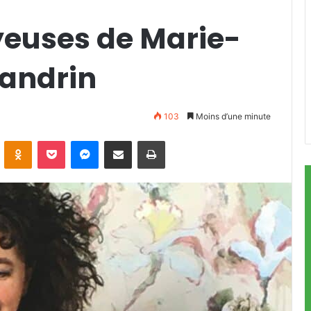
yeuses de Marie-
landrin
103
Moins d’une minute
ontakte
Odnoklassniki
Pocket
Messenger
Partager par email
Imprimer