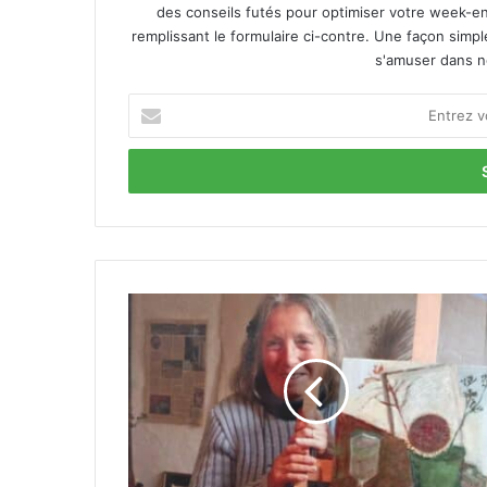
des conseils futés pour optimiser votre week-en
remplissant le formulaire ci-contre. Une façon simp
s'amuser dans not
E
n
t
r
e
z
v
o
t
J
r
e
e
a
a
n
d
n
r
e
e
-
s
N
s
o