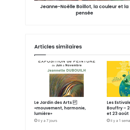
e
Jeanne-Noëlle Boillot, la couleur et la
ë
E
pensée
l
m
l
a
e
i
B
l
o
i
Articles similaires
l
l
o
t
,
l
a
c
o
Le Jardin des Arts
Les Estival
u
«mouvement, harmonie,
Bouffry – 2
l
lumière»
et 23 août 
e
il y a 7 jours
il y a 1 sem
u
r