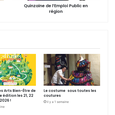
Quinzaine de l’Emploi Public en
d
région
e
l
’
E
m
p
l
o
i
P
u
b
l
i
c
es Arts Bien-Être de
Le costume sous toutes les
e
e édition les 21, 22
coutures
n
2026 !
il y a 1 semaine
r
aine
é
g