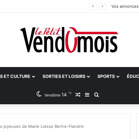
an
Vos annonces
S ET CULTURE
SORTIES ET LOISIRS
SPORTS
ÉDUC
℃
14
Article Aléatoire
Sidebar (barre latéra
Rechercher
Vendôme
s joyeuses de Marie-Liesse Bertre-Flandrin