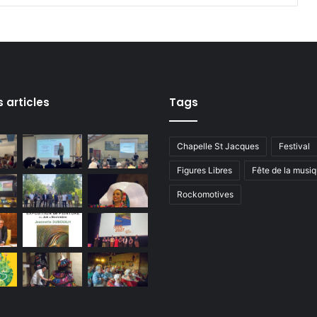
i
o
n
s articles
Tags
Chapelle St Jacques
Festival
Figures Libres
Fête de la musi
Rockomotives