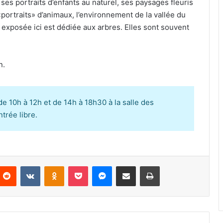
es portraits d’enfants au naturel, ses paysages fleuris
 «portraits» d’animaux, l’environnement de la vallée du
s exposée ici est dédiée aux arbres. Elles sont souvent
n.
 de 10h à 12h et de 14h à 18h30 à la salle des
trée libre.
Reddit
VKontakte
Odnoklassniki
Pocket
Messenger
Partager par email
Imprimer