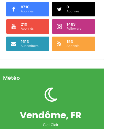
8710
0
Abonnés
Abonnés
210
1483
Abonnés
Followers
1613
153
Subscribers
Abonnés
Météo
Vendôme, FR
Ciel Clair