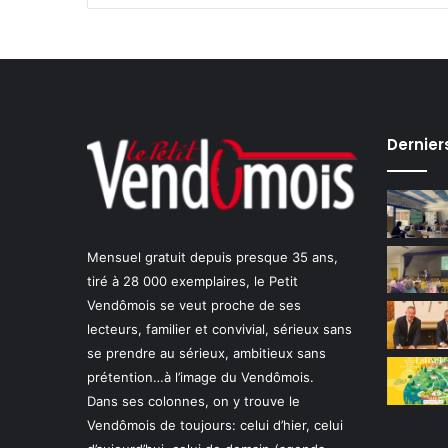
e
t
l
a
p
e
n
Dernier
s
é
e
Mensuel gratuit depuis presque 35 ans,
tiré à 28 000 exemplaires, le Petit
Vendômois se veut proche de ses
lecteurs, familier et convivial, sérieux sans
se prendre au sérieux, ambitieux sans
prétention…à l’image du Vendômois.
Dans ses colonnes, on y trouve le
Vendômois de toujours: celui d’hier, celui