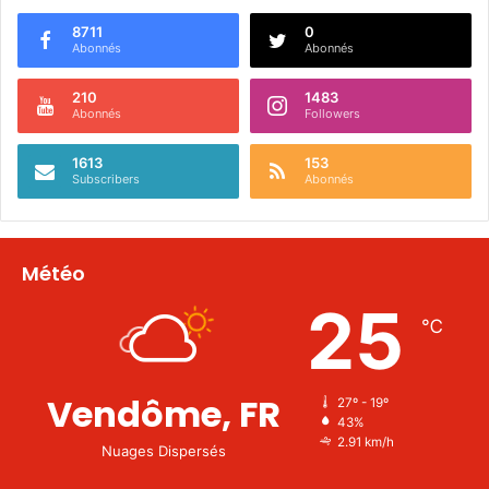
8711
0
Abonnés
Abonnés
210
1483
Abonnés
Followers
1613
153
Subscribers
Abonnés
Météo
25
℃
Vendôme, FR
27º - 19º
43%
2.91 km/h
Nuages Dispersés