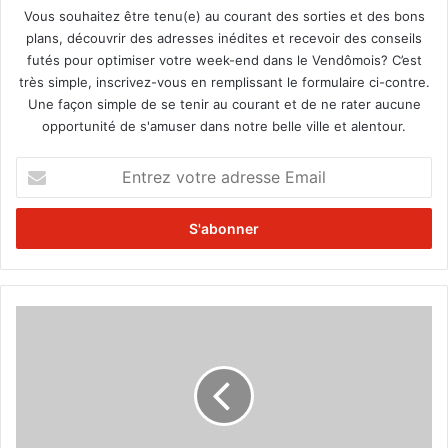
Vous souhaitez être tenu(e) au courant des sorties et des bons
plans, découvrir des adresses inédites et recevoir des conseils
futés pour optimiser votre week-end dans le Vendômois? C’est
très simple, inscrivez-vous en remplissant le formulaire ci-contre.
Une façon simple de se tenir au courant et de ne rater aucune
opportunité de s'amuser dans notre belle ville et alentour.
E
n
t
r
e
z
v
o
Ç
t
a
r
r
e
o
a
u
d
l
r
e