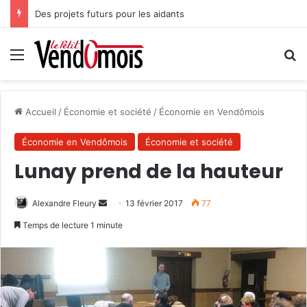
Des projets futurs pour les aidants
Menu
R
Accueil
/
Économie et société
/
Économie en Vendômois
Économie en Vendômois
Économie et société
Lunay prend de la hauteur
Alexandre Fleury
E
13 février 2017
77
n
Temps de lecture 1 minute
v
o
y
e
r