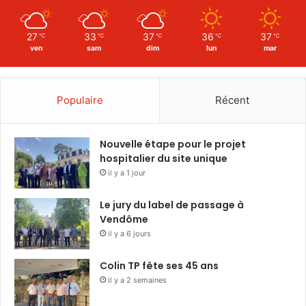
27
33
37
36
37
℃
℃
℃
℃
℃
ven
sam
dim
lun
mar
Populaire
Récent
Nouvelle étape pour le projet
hospitalier du site unique
il y a 1 jour
Le jury du label de passage à
Vendôme
il y a 6 jours
Colin TP fête ses 45 ans
il y a 2 semaines