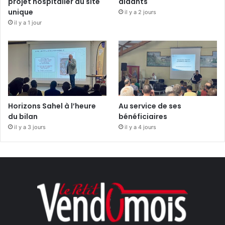
projet hospitalier du site
aidants
unique
il y a 2 jours
il y a 1 jour
Horizons Sahel à l’heure
Au service de ses
du bilan
bénéficiaires
il y a 3 jours
il y a 4 jours