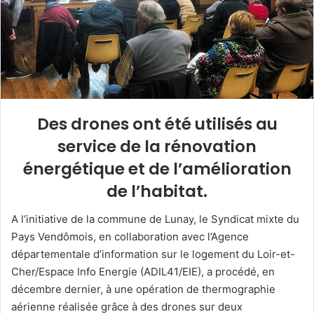
u
n
c
o
u
r
r
Des drones ont été utilisés au
i
service de la rénovation
e
énergétique et de l’amélioration
l
de l’habitat.
A l’initiative de la commune de Lunay, le Syndicat mixte du
Pays Vendômois, en collaboration avec l’Agence
départementale d’information sur le logement du Loir-et-
Cher/Espace Info Energie (ADIL41/EIE), a procédé, en
décembre dernier, à une opération de thermographie
aérienne réalisée grâce à des drones sur deux