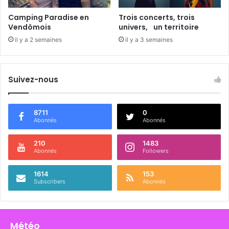
i
n
Camping Paradise en
Trois concerts, trois
e
Vendômois
univers, un territoire
il y a 2 semaines
il y a 3 semaines
Suivez-nous
8711
0
Abonnés
Abonnés
210
1483
Abonnés
Followers
1614
153
Subscribers
Abonnés
Météo