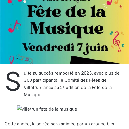
e
r
u
n
c
o
u
r
r
i
S
e
uite au succès remporté en 2023, avec plus de
l
300 participants, le Comité des Fêtes de
Villetrun lance sa 2ᵉ édition de la Fête de la
Musique !
Cette année, la soirée sera animée par un groupe bien