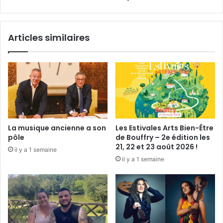
t
e
u
m
n
a
Articles similaires
c
i
o
,
l
l
l
a
è
r
g
o
e
s
à
e
t
!
La musique ancienne a son
Les Estivales Arts Bien-Être
a
pôle
de Bouffry – 2e édition les
i
21, 22 et 23 août 2026 !
il y a 1 semaine
l
il y a 1 semaine
l
e
h
u
m
a