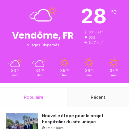
28
℃
Vendôme, FR
33º - 24º
35%
3.47 km/h
Nuages Dispersés
33
34
35
36
37
℃
℃
℃
℃
℃
sam
dim
lun
mar
mer
Populaire
Récent
Nouvelle étape pour le projet
hospitalier du site unique
il y a 2 jours