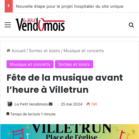
Nouvelle étape pour le projet hospitalier du site unique
Menu
R
Accueil
/
Sorties et loisirs
/
Musique et concerts
Musique et concerts
Sorties et loisirs
Fête de la musique avant
l’heure à Villetrun
Le Petit Vendômois
E
25 mai 2024
190
n
Temps de lecture 1 minute
v
o
y