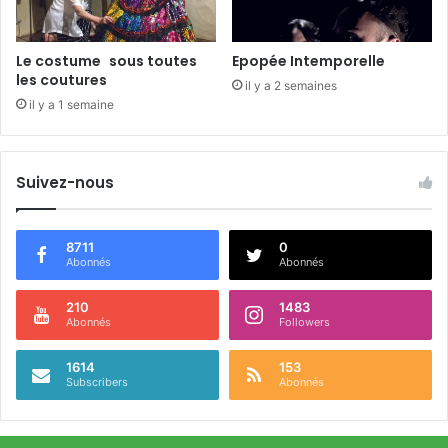
R
o
c
Le costume sous toutes
Epopée Intemporelle
h
les coutures
il y a 2 semaines
a
il y a 1 semaine
m
b
e
a
Suivez-nous
u
8711
0
Abonnés
Abonnés
210
1483
Abonnés
Followers
1614
153
Subscribers
Abonnés