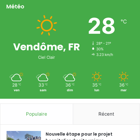
Météo
28
℃
Vendôme, FR
28º - 21º
30%
3.23 km/h
Ciel Clair
28
33
36
35
36
℃
℃
℃
℃
℃
ven
sam
dim
lun
mar
Populaire
Récent
Nouvelle étape pour le projet