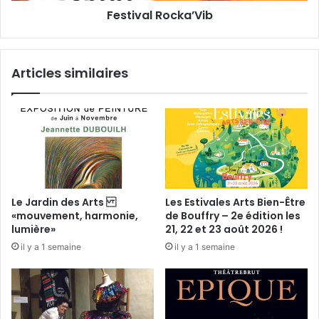
G
Festival Rocka’Vib
o
u
c
y
k
d
a
Articles similaires
e
’
M
V
a
i
l
b
h
e
r
b
e
Le Jardin des Arts
Les Estivales Arts Bien-Être
a
«mouvement, harmonie,
de Bouffry – 2e édition les
u
lumière»
21, 22 et 23 août 2026 !
M
il y a 1 semaine
il y a 1 semaine
a
n
è
g
e