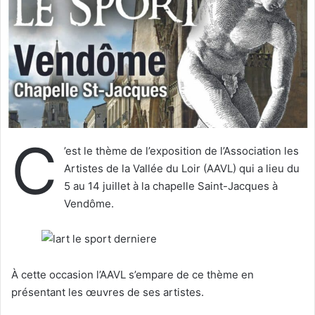
u
n
c
o
u
r
r
i
C
e
’est le thème de l’exposition de l’Association les
l
Artistes de la Vallée du Loir (AAVL) qui a lieu du
5 au 14 juillet à la chapelle Saint-Jacques à
Vendôme.
À cette occasion l’AAVL s’empare de ce thème en
présentant les œuvres de ses artistes.