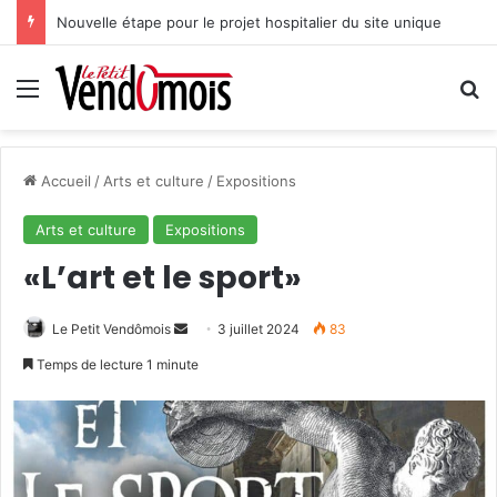
Nouvelle étape pour le projet hospitalier du site unique
Menu
R
Accueil
/
Arts et culture
/
Expositions
Arts et culture
Expositions
«L’art et le sport»
Le Petit Vendômois
E
3 juillet 2024
83
n
Temps de lecture 1 minute
v
o
y
e
r