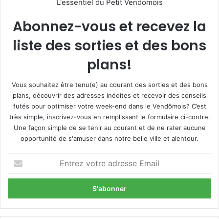
L'essentiel du Petit Vendomois
Abonnez-vous et recevez la
liste des sorties et des bons
plans!
Vous souhaitez être tenu(e) au courant des sorties et des bons
plans, découvrir des adresses inédites et recevoir des conseils
futés pour optimiser votre week-end dans le Vendômois? C’est
très simple, inscrivez-vous en remplissant le formulaire ci-contre.
Une façon simple de se tenir au courant et de ne rater aucune
opportunité de s'amuser dans notre belle ville et alentour.
E
n
t
r
e
z