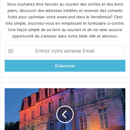
Vous souhaitez être tenu(e) au courant des sorties et des bons
plans, découvrir des adresses inédites et recevoir des conseils
futés pour optimiser votre week-end dans le Vendômois? C’est
très simple, inscrivez-vous en remplissant le formulaire ci-contre.
Une façon simple de se tenir au courant et de ne rater aucune
opportunité de s'amuser dans notre belle ville et alentour.
E
n
t
r
e
z
v
o
L
t
e
r
c
e
h
a
â
d
t
r
e