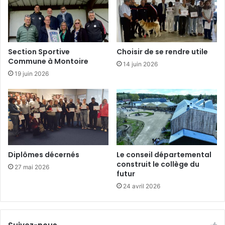
l
r
e
s
s
I
é
n
c
a
Section Sportive
Choisir de se rendre utile
r
u
Commune à Montoire
14 juin 2026
i
g
19 juin 2026
v
u
a
r
i
é
n
s
…
Diplômes décernés
Le conseil départemental
construit le collège du
27 mai 2026
futur
24 avril 2026