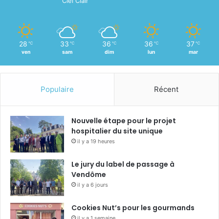
Ciel Clair
28
33
36
36
37
℃
℃
℃
℃
℃
ven
sam
dim
lun
mar
Populaire
Récent
Nouvelle étape pour le projet
hospitalier du site unique
il y a 19 heures
Le jury du label de passage à
Vendôme
il y a 6 jours
Cookies Nut’s pour les gourmands
il y a 1 semaine