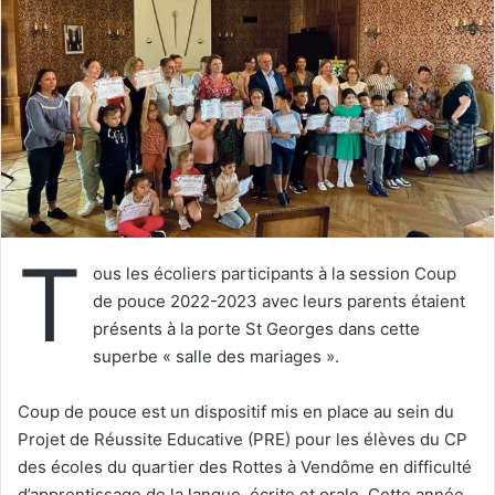
e
r
u
n
c
o
u
r
r
i
T
e
ous les écoliers participants à la session Coup
l
de pouce 2022-2023 avec leurs parents étaient
présents à la porte St Georges dans cette
superbe « salle des mariages ».
Coup de pouce est un dispositif mis en place au sein du
Projet de Réussite Educative (PRE) pour les élèves du CP
des écoles du quartier des Rottes à Vendôme en difficulté
d’apprentissage de la langue, écrite et orale. Cette année,