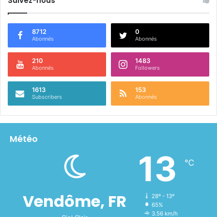
Suivez-nous
8712
0
Abonnés
Abonnés
210
1483
Abonnés
Followers
1613
153
Subscribers
Abonnés
Météo
13
℃
Vendôme, FR
28º - 13º
65%
3.56 km/h