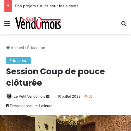
Des projets futurs pour les aidants
Menu
R
Accueil
/
Éducation
Éducation
Session Coup de pouce
clôturée
Le Petit Vendômois
E
10 juillet 2023
62
n
Temps de lecture 1 minute
v
o
y