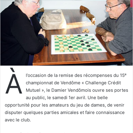
e
r
u
n
c
o
u
r
r
i
À
e
l’occasion de la remise des récompenses du 15ᵉ
l
championnat de Vendôme « Challenge Crédit
Mutuel », le Damier Vendômois ouvre ses portes
au public, le samedi 1er avril. Une belle
opportunité pour les amateurs du jeu de dames, de venir
disputer quelques parties amicales et faire connaissance
avec le club.