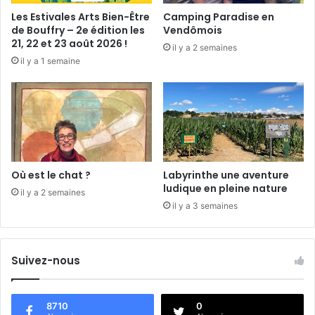
e
Les Estivales Arts Bien-Être
Camping Paradise en
r
de Bouffry – 2e édition les
Vendômois
s
21, 22 et 23 août 2026 !
il y a 2 semaines
a
il y a 1 semaine
i
t
e
n
c
o
r
e
Où est le chat ?
Labyrinthe une aventure
V
ludique en pleine nature
il y a 2 semaines
e
il y a 3 semaines
n
d
ô
Suivez-nous
m
e
8710
0