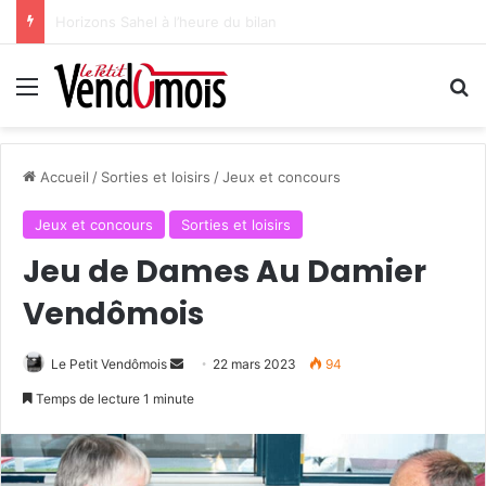
Au service de ses bénéficiaires
Menu
R
Accueil
/
Sorties et loisirs
/
Jeux et concours
Jeux et concours
Sorties et loisirs
Jeu de Dames Au Damier
Vendômois
Le Petit Vendômois
E
22 mars 2023
94
n
Temps de lecture 1 minute
v
o
y