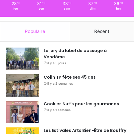
28
31
33
37
36
℃
℃
℃
℃
℃
jeu
ven
sam
dim
lun
Populaire
Récent
Le jury du label de passage à
Vendôme
il y a 5 jours
Colin TP fête ses 45 ans
il y a 2 semaines
Cookies Nut’s pour les gourmands
il y a 1 semaine
Les Estivales Arts Bien-Être de Bouffry