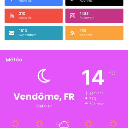
Abonnés
Abonnés
210
1483
Abonnés
Followers
1613
153
Subscribers
Abonnés
Météo
14
℃
Vendôme, FR
28º - 14º
75%
3.14 km/h
Ciel Clair