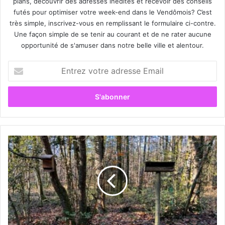
plans, découvrir des adresses inédites et recevoir des conseils
futés pour optimiser votre week-end dans le Vendômois? C’est
très simple, inscrivez-vous en remplissant le formulaire ci-contre.
Une façon simple de se tenir au courant et de ne rater aucune
opportunité de s'amuser dans notre belle ville et alentour.
E
n
t
r
e
z
v
o
A
t
v
r
e
e
c
a
P
d
e
r
r
e
c
s
h