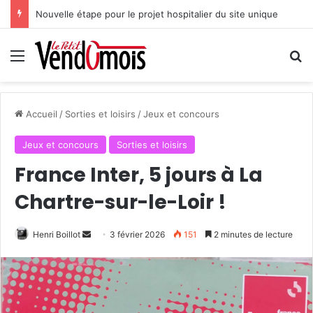
Nouvelle étape pour le projet hospitalier du site unique
Menu
R
Accueil
/
Sorties et loisirs
/
Jeux et concours
Jeux et concours
Sorties et loisirs
France Inter, 5 jours à La
Chartre-sur-le-Loir !
Henri Boillot
E
3 février 2026
151
2 minutes de lecture
n
v
o
y