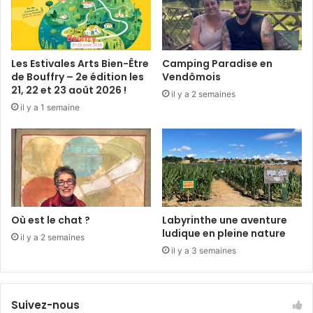
V
c
’
e
Les Estivales Arts Bien-Être
Camping Paradise en
s
de Bouffry – 2e édition les
Vendômois
t
21, 22 et 23 août 2026 !
il y a 2 semaines
l
il y a 1 semaine
’
A
G
e
t
2
c
o
Où est le chat ?
Labyrinthe une aventure
n
ludique en pleine nature
il y a 2 semaines
f
il y a 3 semaines
é
r
e
Suivez-nous
n