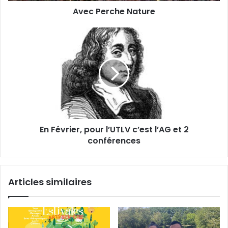
s
Avec Perche Nature
e
e
N
E
a
E
m
t
n
a
u
F
i
r
é
l
e
v
r
i
e
r
En Février, pour l’UTLV c’est l’AG et 2
,
conférences
p
o
u
r
Articles similaires
l
’
U
T
L