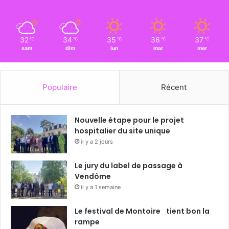
32
34
35
36
37
℃
℃
℃
℃
℃
sam
dim
lun
mar
mer
Populaire
Récent
Nouvelle étape pour le projet
hospitalier du site unique
il y a 2 jours
Le jury du label de passage à
Vendôme
il y a 1 semaine
Le festival de Montoire tient bon la
rampe