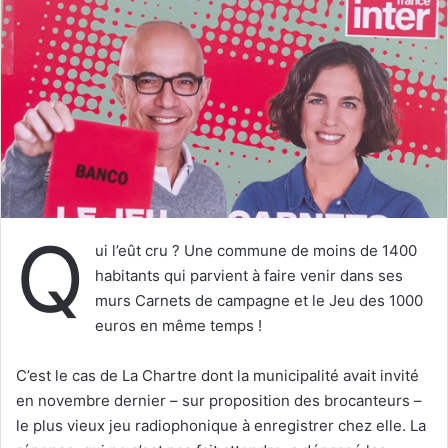
e
r
u
n
c
o
u
r
r
i
Q
e
ui l’eût cru ? Une commune de moins de 1400
l
habitants qui parvient à faire venir dans ses
murs Carnets de campagne et le Jeu des 1000
euros en même temps !
C’est le cas de La Chartre dont la municipalité avait invité
en novembre dernier – sur proposition des brocanteurs –
le plus vieux jeu radiophonique à enregistrer chez elle. La