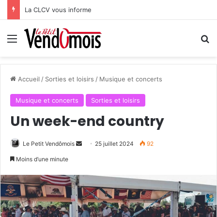
La CLCV vous informe
Menu
R
Accueil
/
Sorties et loisirs
/
Musique et concerts
Musique et concerts
Sorties et loisirs
Un week-end country
Le Petit Vendômois
E
25 juillet 2024
92
n
Moins d’une minute
v
o
y
e
r