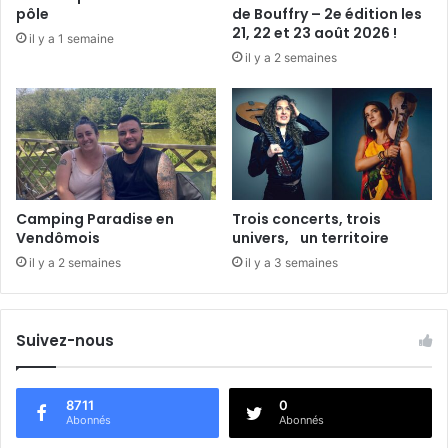
e
pôle
de Bouffry – 2e édition les
c
21, 22 et 23 août 2026 !
il y a 1 semaine
r
il y a 2 semaines
e
t
d
e
R
o
n
s
Camping Paradise en
Trois concerts, trois
a
Vendômois
univers, un territoire
r
il y a 2 semaines
il y a 3 semaines
d
Suivez-nous
8711
0
Abonnés
Abonnés