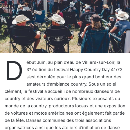
u
n
c
o
u
r
r
i
D
e
ébut Juin, au plan d’eau de Villiers-sur-Loir, la
l
3ᵉ édition du festival Happy Country Day 41/72
s’est déroulée pour le plus grand bonheur des
amateurs d’ambiance country. Sous un soleil
clément, le festival a accueilli de nombreux danseurs de
country et des visiteurs curieux. Plusieurs exposants du
monde de la country, producteurs locaux et une exposition
de voitures et motos américaines ont également fait partie
de la fête. Danses communes des trois associations
organisatrices ainsi que les ateliers d’initiation de danse