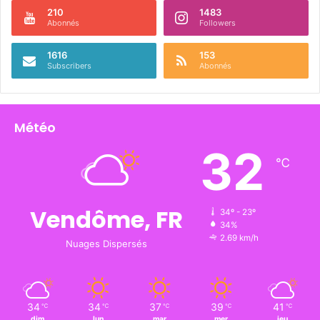
210
1483
Abonnés
Followers
1616
153
Subscribers
Abonnés
Météo
32
℃
Vendôme, FR
34º - 23º
34%
2.69 km/h
Nuages Dispersés
34
34
37
39
41
℃
℃
℃
℃
℃
dim
lun
mar
mer
jeu