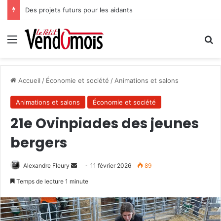
Des projets futurs pour les aidants
Menu
R
Accueil
/
Économie et société
/
Animations et salons
Animations et salons
Économie et société
21e Ovinpiades des jeunes
bergers
Alexandre Fleury
E
11 février 2026
89
n
Temps de lecture 1 minute
v
o
y