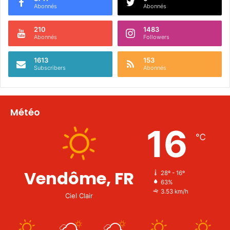
Abonnés
Abonnés
210
1483
Abonnés
Followers
1613
153
Subscribers
Abonnés
Météo
16
℃
Vendôme, FR
28º - 16º
63%
3.53 km/h
Ciel Clair