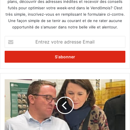
plans, découvrir des adresses inédites et recevoir des conseils
futés pour optimiser votre week-end dans le Vendômois? C’est
très simple, inscrivez-vous en remplissant le formulaire ci-contre.
Une façon simple de se tenir au courant et de ne rater aucune
opportunité de s'amuser dans notre belle ville et alentour.
E
n
t
r
e
z
v
o
U
t
n
r
e
e
a
a
n
d
i
r
m
e
a