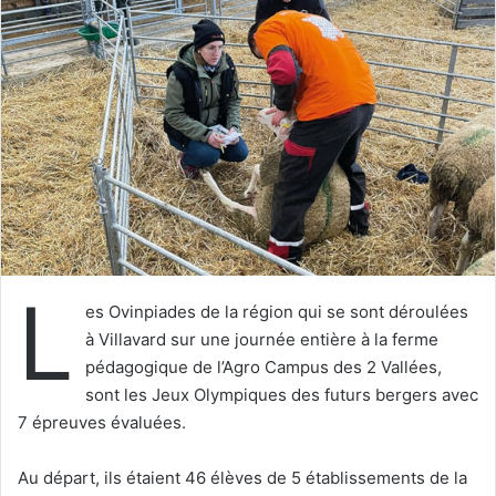
e
r
u
n
c
o
u
r
r
i
e
L
l
es Ovinpiades de la région qui se sont déroulées
à Villavard sur une journée entière à la ferme
pédagogique de l’Agro Campus des 2 Vallées,
sont les Jeux Olympiques des futurs bergers avec
7 épreuves évaluées.
Au départ, ils étaient 46 élèves de 5 établissements de la