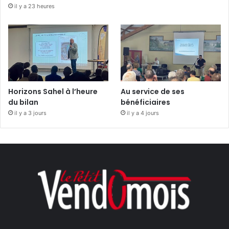
il y a 23 heures
Horizons Sahel à l’heure
Au service de ses
du bilan
bénéficiaires
il y a 3 jours
il y a 4 jours