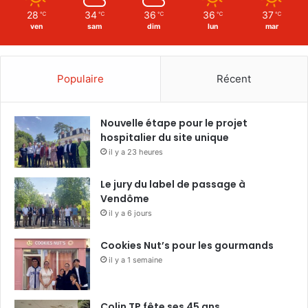
28
34
36
36
37
℃
℃
℃
℃
℃
ven
sam
dim
lun
mar
Populaire
Récent
Nouvelle étape pour le projet
hospitalier du site unique
il y a 23 heures
Le jury du label de passage à
Vendôme
il y a 6 jours
Cookies Nut’s pour les gourmands
il y a 1 semaine
Colin TP fête ses 45 ans