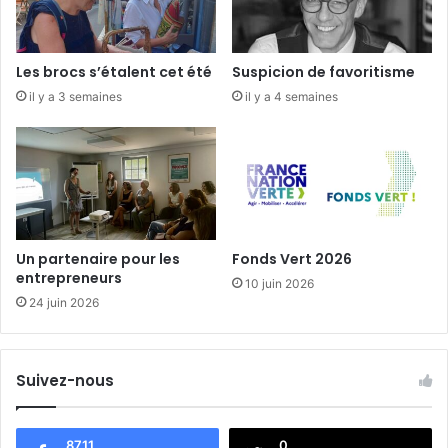
n
e
i
n
q
t
Les brocs s’étalent cet été
Suspicion de favoritisme
u
r
il y a 3 semaines
il y a 4 semaines
e
e
-
v
i
l
l
e
Un partenaire pour les
Fonds Vert 2026
entrepreneurs
10 juin 2026
24 juin 2026
Suivez-nous
8711
0