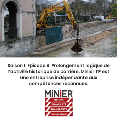
y
e
r
u
n
c
o
u
r
r
Saison 1. Episode 9. Prolongement logique de
i
l’activité historique de carrière, Minier TP est
e
une entreprise indépendante aux
l
compétences reconnues.