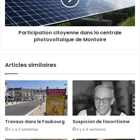
c
i
p
a
Participation citoyenne dans la centrale
t
photovoltaïque de Montoire
i
o
n
c
Articles similaires
i
t
o
y
e
n
n
e
d
Travaux dans le Faubourg
Suspicion de favoritisme
a
il y a 3 semaines
il y a 4 semaines
n
s