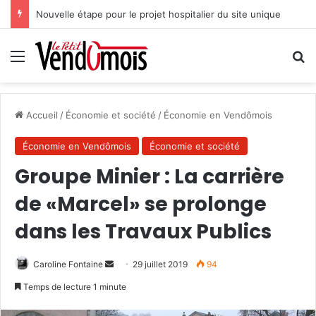
Nouvelle étape pour le projet hospitalier du site unique
Menu
R
Accueil
/
Économie et société
/
Économie en Vendômois
Économie en Vendômois
Économie et société
Groupe Minier : La carrière
de «Marcel» se prolonge
dans les Travaux Publics
Caroline Fontaine
E
29 juillet 2019
94
n
Temps de lecture 1 minute
v
o