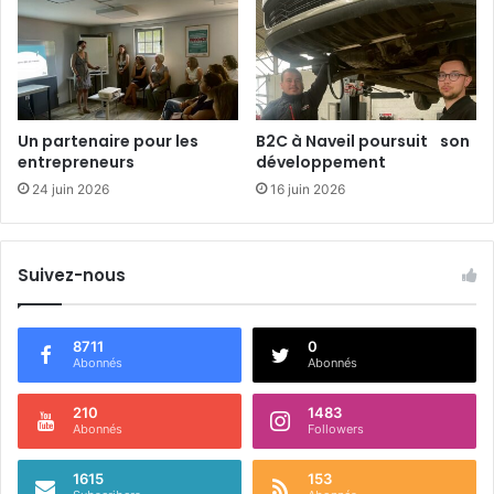
l
a
c
e
n
t
Un partenaire pour les
B2C à Naveil poursuit son
r
entrepreneurs
développement
a
24 juin 2026
16 juin 2026
l
e
p
h
Suivez-nous
o
t
o
8711
0
v
Abonnés
Abonnés
o
l
210
1483
Abonnés
Followers
t
a
ï
1615
153